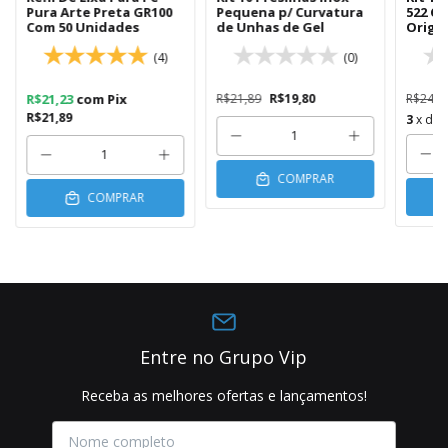
Pura Arte Preta GR100
Pequena p/ Curvatura
522 Cl
Com 50 Unidades
de Unhas de Gel
Origin
(4)
(0)
R$21,23
com
Pix
R$21,89
R$19,80
R$246,
R$21,89
3
x de
COMPRAR
COMPRAR
Entre no Grupo Vip
Receba as melhores ofertas e lançamentos!