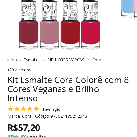
Início
Esmaltes
MELHORES MARCAS:
Cora
+20 vendidos
Kit Esmalte Cora Colorê com 8
Cores Veganas e Brilho
Intenso
1 avaliação
Marca:
Cora
Código
970621185212543
R$57,20
R$55,48
com
Pix