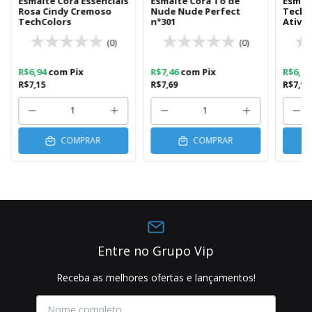
Esmalte Cora Essenciais
Esmalte Cora To de
Esmal
Rosa Cindy Cremoso
Nude Nude Perfect
Techc
TechColors
n°301
Ative 
cor
(0)
(0)
R$6,94
com
Pix
R$7,46
com
Pix
R$6,9
R$7,15
R$7,69
R$7,15
COMPRAR
COMPRAR
Entre no Grupo Vip
Receba as melhores ofertas e lançamentos!