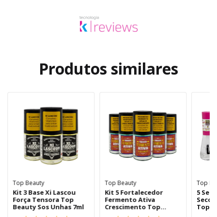
Produtos similares
Top Beauty
Top Beauty
Top Be
Kit 3 Base Xi Lascou
Kit 5 Fortalecedor
5 Seca
Força Tensora Top
Fermento Ativa
Secou
Beauty Sos Unhas 7ml
Crescimento Top
Top B
Beauty 7ml