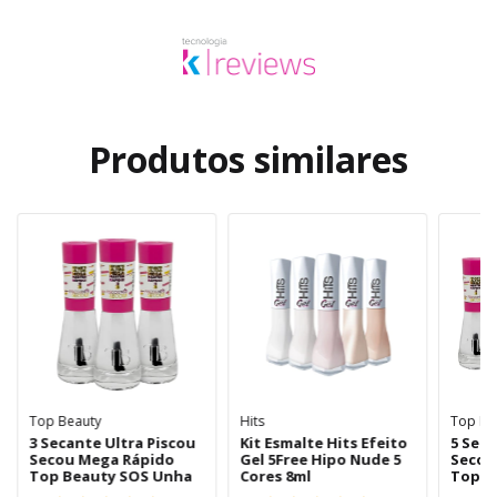
Produtos similares
Top Beauty
Hits
Top Be
3 Secante Ultra Piscou
Kit Esmalte Hits Efeito
5 Seca
Secou Mega Rápido
Gel 5Free Hipo Nude 5
Secou
Top Beauty SOS Unha
Cores 8ml
Top B