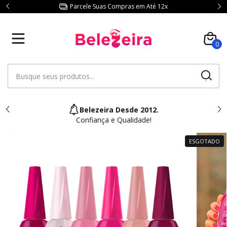
Consulte Frete p/ sua Região.
0
Dúvidas?
Atendimento Humanizado
ESGOTADO