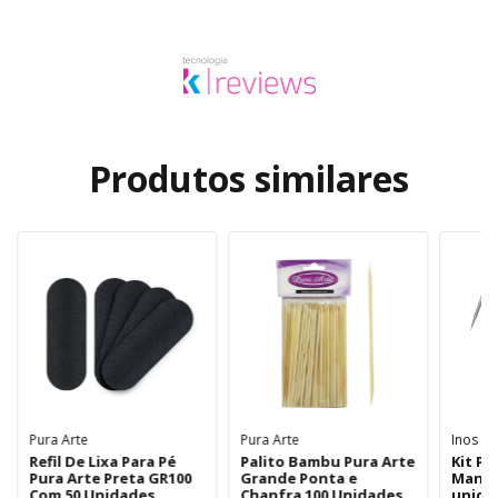
Produtos similares
Pura Arte
Pura Arte
Inos
Refil De Lixa Para Pé
Palito Bambu Pura Arte
Kit Pa
Pura Arte Preta GR100
Grande Ponta e
Manic
Com 50 Unidades
Chanfra 100 Unidades
unida