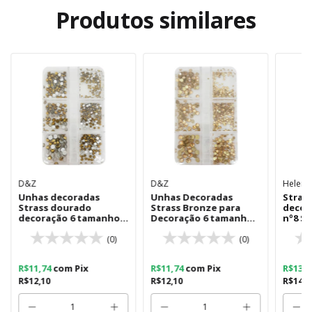
Produtos similares
D&Z
D&Z
Helen 
Unhas decoradas
Unhas Decoradas
Stras
Strass dourado
Strass Bronze para
decor
decoração 6 tamanhos
Decoração 6 tamanhos
nº8 S
BZ03
BZ07
(0)
(0)
R$11,74
com
Pix
R$11,74
com
Pix
R$13,
R$12,10
R$12,10
R$14,2