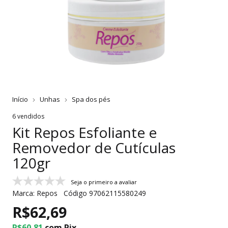
Início
Unhas
Spa dos pés
6 vendidos
Kit Repos Esfoliante e
Removedor de Cutículas
120gr
Seja o primeiro a avaliar
Marca:
Repos
Código
97062115580249
R$62,69
R$60,81
com
Pix