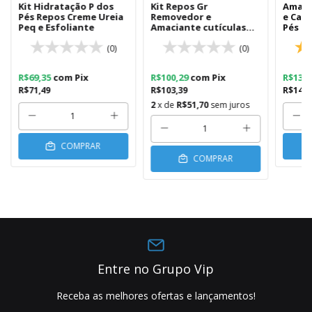
Kit Hidratação P dos
Kit Repos Gr
Amaci
Pés Repos Creme Ureia
Removedor e
e Cal
Peq e Esfoliante
Amaciante cutículas
Pés R
Spa Maos e Pés
(0)
(0)
R$69,35
com
Pix
R$100,29
com
Pix
R$13,
R$71,49
R$103,39
R$14,2
2
x de
R$51,70
sem juros
COMPRAR
COMPRAR
Entre no Grupo Vip
Receba as melhores ofertas e lançamentos!