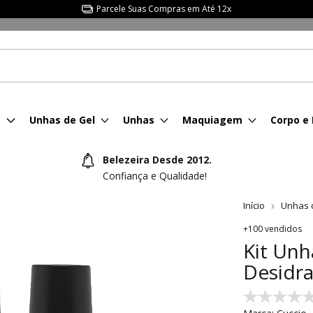
Parcele Suas Compras em Até 12x
s
Unhas de Gel
Unhas
Maquiagem
Corpo e
Belezeira Desde 2012.
Confiança e Qualidade!
Início
Unhas 
+100 vendidos
Kit Unh
Desidra