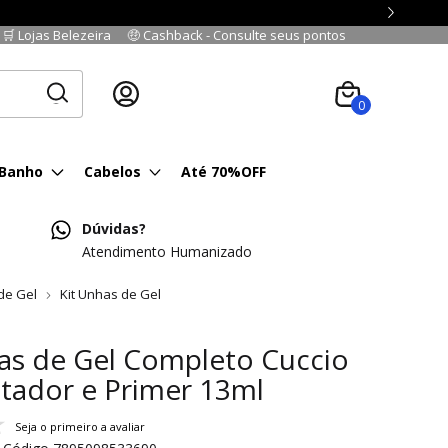
🛒 Lojas Belezeira
🤑 Cashback - Consulte seus pontos
Cadastre-se
|
Fazer login
0
 Banho
Cabelos
Até 70%OFF
Dúvidas?
Atendimento Humanizado
de Gel
Kit Unhas de Gel
as de Gel Completo Cuccio
tador e Primer 13ml
Seja o primeiro a avaliar