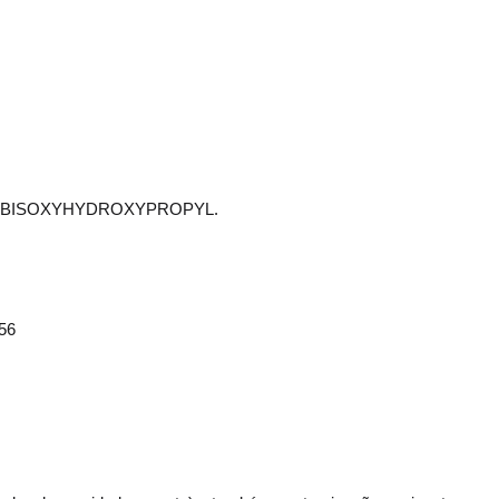
L BISOXYHYDROXYPROPYL.
56