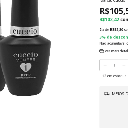
Marca:
Cuccio
R$105,
R$102,42
co
2
x de
R$52,80
se
3% de descon
Não acumulável 
Ver mais deta
12
em estoque
MEIOS D