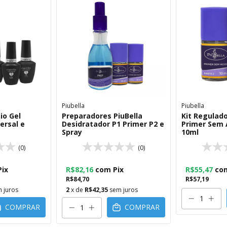
Piubella
Piubella
io Gel
Preparadores PiuBella
Kit Regulado
ersal e
Desidratador P1 Primer P2 e
Primer Sem 
Spray
10ml
(0)
(0)
Pix
R$82,16
com
Pix
R$55,47
co
R$84,70
R$57,19
 juros
2
x de
R$42,35
sem juros
COMPRAR
COMPRAR