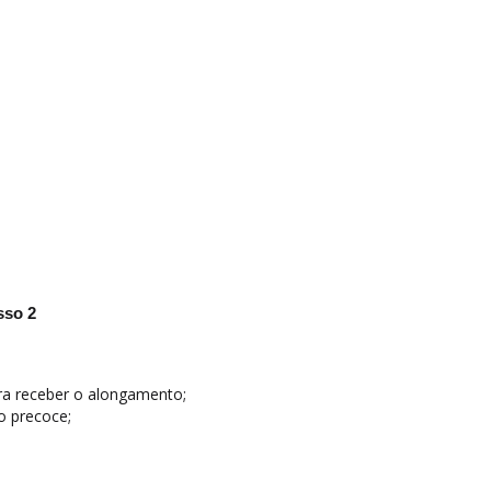
sso 2
ara receber o alongamento;
o precoce;