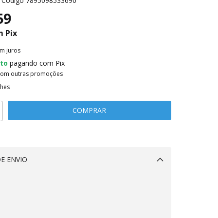
Código
7895098533690
59
m
Pix
m juros
to
pagando com Pix
com outras promoções
lhes
E ENVIO
Alterar CEP
CALCULAR