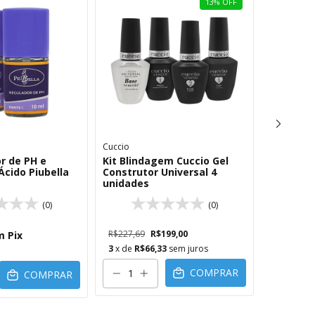
13
%
OFF
Cuccio
Volia
r de PH e
Kit Blindagem Cuccio Gel
Preparad
Ácido Piubella
Construtor Universal 4
de Unhas
unidades
Volia
(0)
(0)
R$227,69
R$199,00
R$43,78
m
Pix
3
x de
R$66,33
sem juros
COMPRAR
COMPRAR