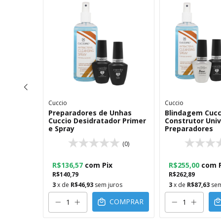
Cuccio
Cuccio
dratador e
Preparadores de Unhas
Blindagem Cucc
ar Nail
Cuccio Desidratador Primer
Construtor Univ
e Spray
Preparadores
(0)
(0)
R$136,57
com
Pix
R$255,00
com
R$140,79
R$262,89
os
3
x de
R$46,93
sem juros
3
x de
R$87,63
sem
OMPRAR
COMPRAR