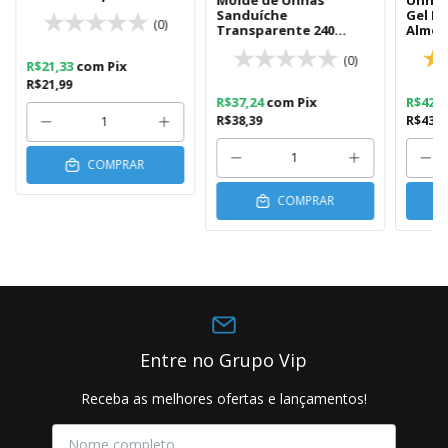
Molde de Unhas
Unha 
Sanduíche
Gel N
(0)
Transparente 240
Almon
Unidades
(0)
R$21,33
com
Pix
R$21,99
R$37,24
com
Pix
R$42,
R$38,39
R$43,8
COMPRAR
COMPRAR
Entre no Grupo Vip
Receba as melhores ofertas e lançamentos!