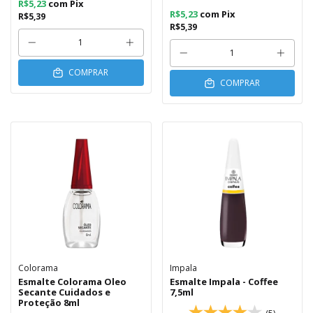
R$5,23
com
Pix
R$5,23
com
Pix
R$5,39
R$5,39
COMPRAR
COMPRAR
Colorama
Impala
Esmalte Colorama Oleo
Esmalte Impala - Coffee
Secante Cuidados e
7,5ml
Proteção 8ml