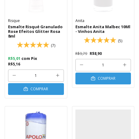
Risque
Anita
Esmalte Risqué Granulado
Esmalte Anita Malbec 10Ml
Rose Efeitos Glitter Rosa
- Vinhos Anita
8ml
(5)
(7)
R$9,79
R$8,90
R$5,01
com
Pix
R$5,16
COMPRAR
COMPRAR