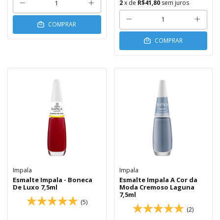
2
x de
R$41,80
sem juros
COMPRAR
COMPRAR
Impala
Impala
Esmalte Impala - Boneca
Esmalte Impala A Cor da
De Luxo 7,5ml
Moda Cremoso Laguna
7,5ml
(5)
(2)