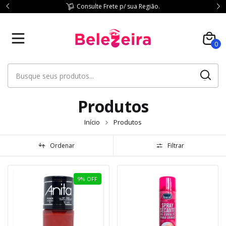
Consulte Frete p/ sua Região.
0
Produtos
Início
Produtos
Ordenar
Filtrar
9
%
OFF