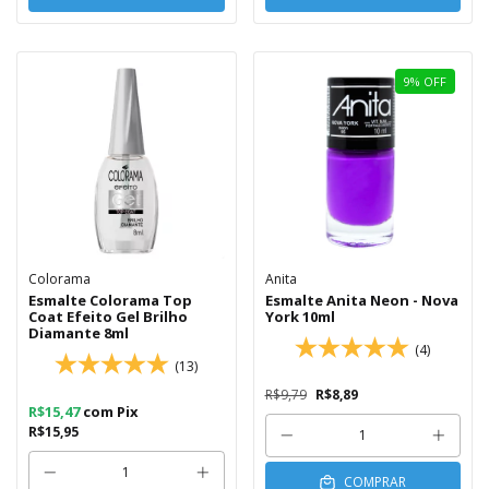
9
%
OFF
Colorama
Anita
Esmalte Colorama Top
Esmalte Anita Neon - Nova
Coat Efeito Gel Brilho
York 10ml
Diamante 8ml
(4)
(13)
R$9,79
R$8,89
R$15,47
com
Pix
R$15,95
COMPRAR