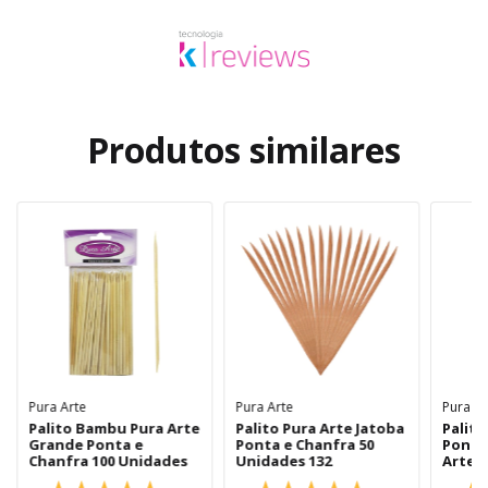
Produtos similares
Pura Arte
Pura Arte
Pura Ar
Palito Bambu Pura Arte
Palito Pura Arte Jatoba
Palit
Grande Ponta e
Ponta e Chanfra 50
Ponta
Chanfra 100 Unidades
Unidades 132
Arte 