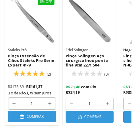
8
%
OFF
Staleks Pró
Edel Solingen
Nagara
Pinça Extensão de
Pinça Solingen Aço
Pinça
Cilios Staleks Pro Serie
cirurgico Inox ponta
cílios
Expert 41-9
fina 9cm 2271 504
N-02 
(2)
(0)
R$175,89
R$161,37
R$23,46
com
Pix
R$37,
R$24,19
R$38,3
3
x de
R$53,79
sem juros
COMPRAR
COMPRAR