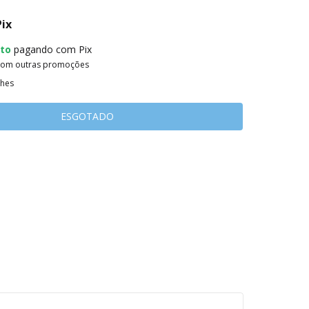
Pix
to
pagando com Pix
com outras promoções
lhes