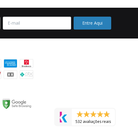
 pagamento
532 avaliações reais