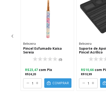
Belezeira
Belezeira
 Lingua
Pincel Esfumado Kaisa
Suporte de Apoi
r Rose
Sereia
Pincel Acrílico
(0)
(0)
R$23,47
com
Pix
R$10,66
com
P
O
R$24,20
R$10,99
COMPRAR