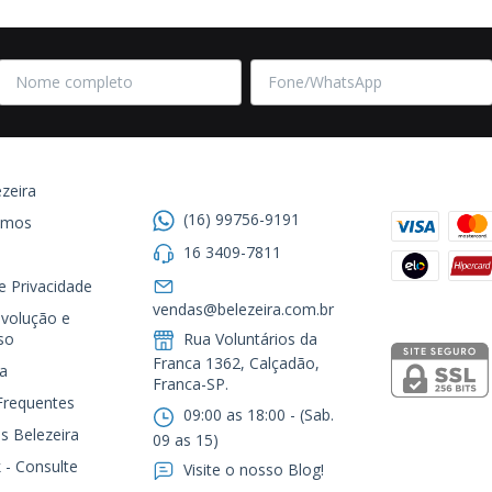
Entre em contato
Formas de
zeira
(16) 99756-9191
omos
16 3409-7811
de Privacidade
Segurança
vendas@belezeira.com.br
volução e
so
Rua Voluntários da
Franca 1362, Calçadão,
a
Franca-SP.ㅤㅤㅤㅤㅤㅤㅤㅤㅤㅤㅤ
Frequentes
09:00 as 18:00 - (Sab.
s Belezeira
09 as 15)
 - Consulte
Visite o nosso Blog!