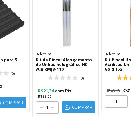
Belezeira
Belezeira
o para 5
Kit de Pincel Alongamento
Kit Pincel U
de Unhas holográfico HC
Acrílicas Un
3un RMJB-110
Gold 152
(0)
(0)
ix
R$26,40
R$21
R$21,34
com
Pix
R$22,00
COMPRAR
COMPRAR