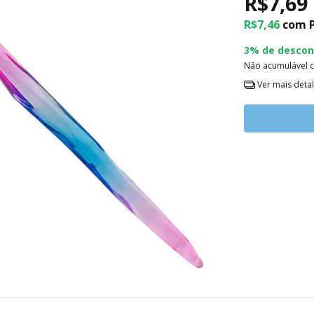
R$7,69
R$7,46
com
3% de descon
Não acumulável 
Ver mais deta