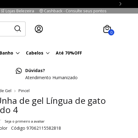
🛒 Lojas Belezeira
🤑 Cashback - Consulte seus pontos
Cadastre-se
|
Fazer login
0
 Banho
Cabelos
Até 70%OFF
Dúvidas?
Atendimento Humanizado
de Gel
Pincel
Unha de gel Língua de gato
ado 4
Seja o primeiro a avaliar
olor
Código
97062115582818