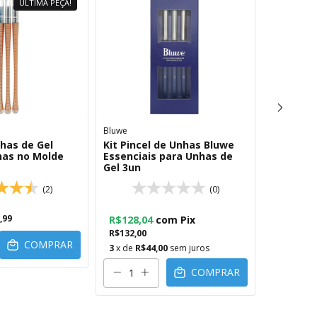
ÚLTIMA PEÇA!
Bluwe
New Air
nhas de Gel
Kit Pincel de Unhas Bluwe
Pincel U
has no Molde
Essenciais para Unhas de
Esmaltaç
Gel 3un
Fino 000
(2)
(0)
,99
R$128,04
com
Pix
R$132,00
COMPRAR
3
x de
R$44,00
sem juros
COMPRAR