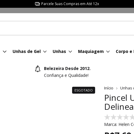
Parcele Suas Compras em Até 12x
s
Unhas de Gel
Unhas
Maquiagem
Corpo e
Belezeira Desde 2012.
Confiança e Qualidade!
Início
Unhas 
ESGOTADO
Pincel 
Deline
Marca:
Helen C