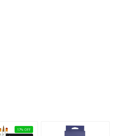
17
%
OFF