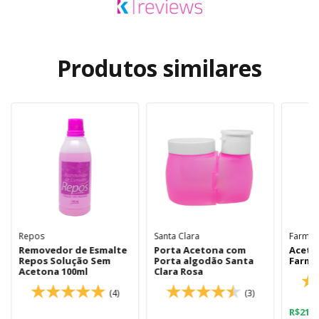
Produtos similares
Repos
Santa Clara
Farma
Removedor de Esmalte
Porta Acetona com
Aceto
Repos Solução Sem
Porta algodão Santa
Farma
Acetona 100ml
Clara Rosa
(4)
(3)
R$21,