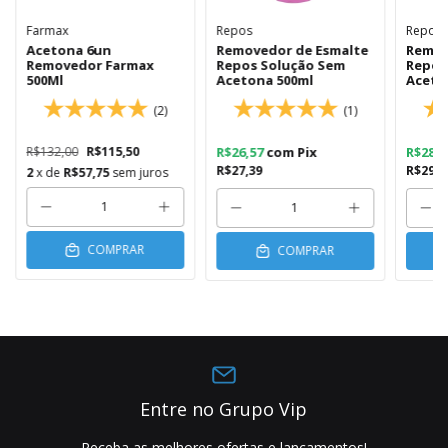
Farmax
Repos
Repos
Acetona 6un
Removedor de Esmalte
Remov
Removedor Farmax
Repos Solução Sem
Repos
500Ml
Acetona 500ml
Aceto
(2)
(1)
R$132,00
R$115,50
R$26,57
com
Pix
R$28,
R$27,39
R$29,5
2
x de
R$57,75
sem juros
COMPRAR
COMPRAR
Entre no Grupo Vip
Receba as melhores ofertas e lançamentos!