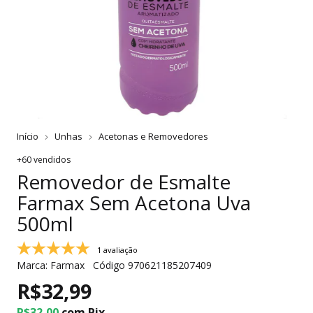
Início
Unhas
Acetonas e Removedores
+60 vendidos
Removedor de Esmalte
Farmax Sem Acetona Uva
500ml
1 avaliação
Marca:
Farmax
Código
970621185207409
R$32,99
R$32,00
com
Pix