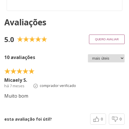
Avaliações
5.0
QUERO AVALIAR
10 avaliações
Micaely S.
há 7 meses
comprador verificado
Muito bom
esta avaliação foi útil?
0
0