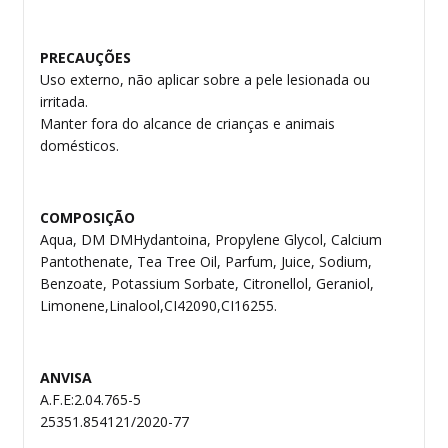
PRECAUÇÕES
Uso externo, não aplicar sobre a pele lesionada ou
irritada.
Manter fora do alcance de crianças e animais
domésticos.
COMPOSIÇÃO
Aqua, DM DMHydantoina, Propylene Glycol, Calcium
Pantothenate, Tea Tree Oil, Parfum, Juice, Sodium,
Benzoate, Potassium Sorbate, Citronellol, Geraniol,
Limonene,Linalool,CI42090,CI16255.
ANVISA
A.F.E:2.04.765-5
25351.854121/2020-77