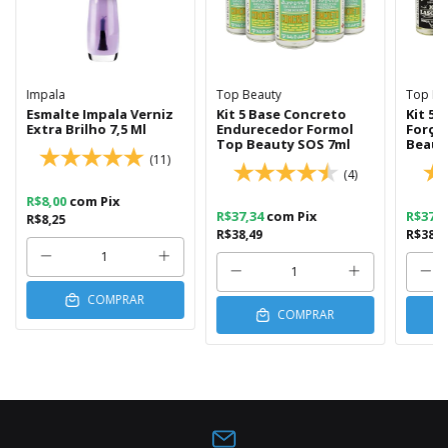
Impala
Top Beauty
Top Be
Esmalte Impala Verniz
Kit 5 Base Concreto
Kit 5 
Extra Brilho 7,5 Ml
Endurecedor Formol
Força
Top Beauty SOS 7ml
Beaut
(11)
(4)
R$8,00
com
Pix
R$37,34
com
Pix
R$37,
R$8,25
R$38,49
R$38,4
COMPRAR
COMPRAR