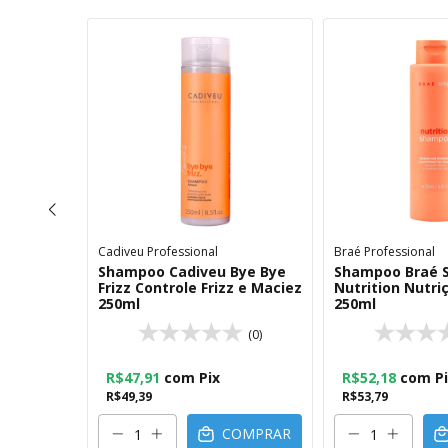
Cadiveu Professional
Braé Professional
Hydra Up
Shampoo Cadiveu Bye Bye
Shampoo Braé 
ão Diária
Frizz Controle Frizz e Maciez
Nutrition Nutri
250ml
250ml
(0)
(0)
R$47,91
com
Pix
R$52,18
com
P
R$49,39
R$53,79
OMPRAR
COMPRAR