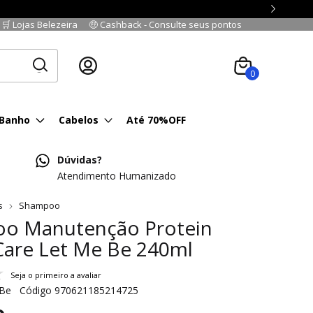
🛒 Lojas Belezeira
🤑 Cashback - Consulte seus pontos
Cadastre-se
|
Fazer login
0
 Banho
Cabelos
Até 70%OFF
Dúvidas?
Atendimento Humanizado
s
Shampoo
o Manutenção Protein
are Let Me Be 240ml
Seja o primeiro a avaliar
 Be
Código
970621185214725