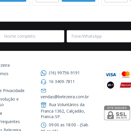
Entre em contato
Formas de
zeira
(16) 99756-9191
omos
16 3409-7811
de Privacidade
Segurança
vendas@belezeira.com.br
volução e
so
Rua Voluntários da
Franca 1362, Calçadão,
a
Franca-SP.ㅤㅤㅤㅤㅤㅤㅤㅤㅤㅤㅤ
Frequentes
09:00 as 18:00 - (Sab.
s Belezeira