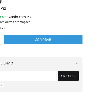
9
Pix
to
pagando com Pix
com outras promoções
lhes
E ENVIO
Alterar CEP
CALCULAR
CEP