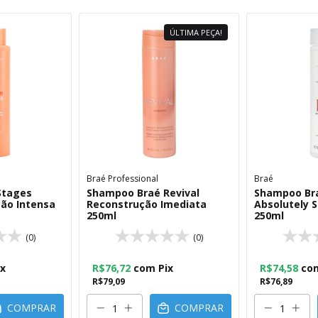
ÚLTIMA PEÇA!
Braé Professional
Braé
Stages
Shampoo Braé Revival
Shampoo Bra
ção Intensa
Reconstrução Imediata
Absolutely 
250ml
250ml
(0)
(0)
ix
R$76,72
com
Pix
R$74,58
co
R$79,09
R$76,89
COMPRAR
COMPRAR