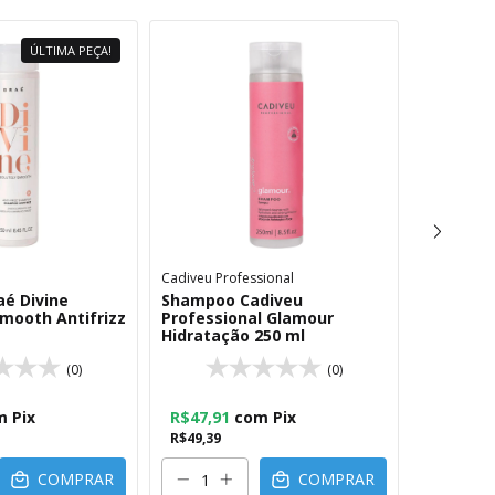
ÚLTIMA PEÇA!
Cadiveu Professional
Braé
é Divine
Shampoo Cadiveu
Shampoo 
Smooth Antifrizz
Professional Glamour
Tavares 
Hidratação 250 ml
(0)
(0)
R$70,32
m
Pix
R$47,91
com
Pix
R$72,49
R$49,39
COMPRAR
COMPRAR