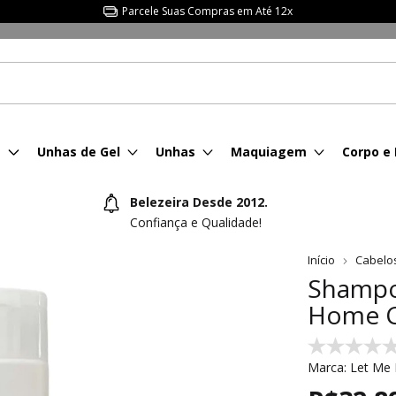
Parcele Suas Compras em Até 12x
s
Unhas de Gel
Unhas
Maquiagem
Corpo e
Belezeira Desde 2012.
Confiança e Qualidade!
Início
Cabelo
Shampo
Home C
Marca:
Let Me