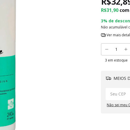
R$32,8
R$31,90
com
3% de descon
Não acumulável 
Ver mais deta
3
em estoque
MEIOS D
Não sei meu 