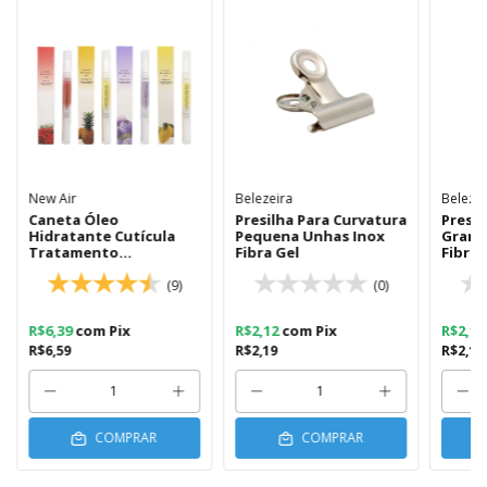
New Air
Belezeira
Belezei
Caneta Óleo
Presilha Para Curvatura
Presil
Hidratante Cutícula
Pequena Unhas Inox
Grand
Tratamento
Fibra Gel
Fibra 
Revitalizante
(9)
(0)
R$6,39
com
Pix
R$2,12
com
Pix
R$2,1
R$6,59
R$2,19
R$2,19
COMPRAR
COMPRAR