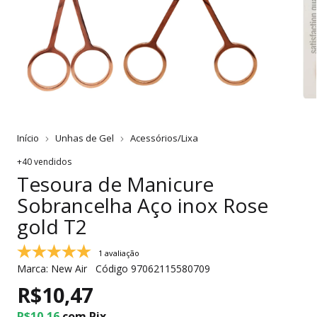
Início
Unhas de Gel
Acessórios/Lixa
+40 vendidos
Tesoura de Manicure
Sobrancelha Aço inox Rose
gold T2
1 avaliação
Marca:
New Air
Código
97062115580709
R$10,47
R$10,16
com
Pix