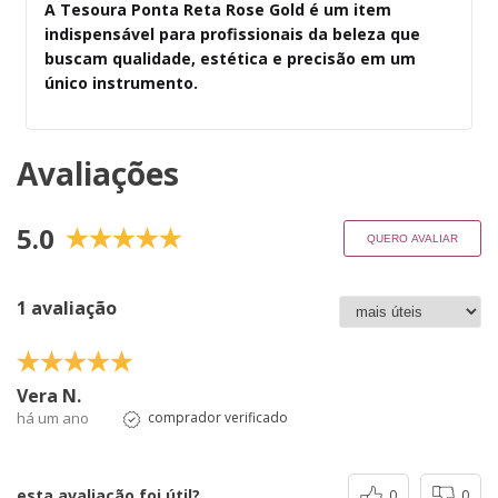
A Tesoura Ponta Reta Rose Gold é um item
indispensável para profissionais da beleza que
buscam qualidade, estética e precisão em um
único instrumento.
Avaliações
5.0
QUERO AVALIAR
1 avaliação
Vera N.
há um ano
comprador verificado
esta avaliação foi útil?
0
0