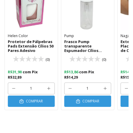
Helen Color
Pump
Nagara
Protetor de Pálpebras
Frasco Pump
Extens
Pads Extensão Cílios 50
transparente
Placa
Pares Adesivo
Espumador Cílios
de Chi
Alongamento 150ml
(0)
(0)
R$31,90
com
Pix
R$13,86
com
Pix
R$14,
R$32,89
R$14,29
R$15,3
COMPRAR
COMPRAR