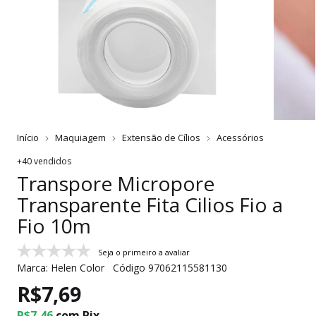
Início
Maquiagem
Extensão de Cílios
Acessórios
+40 vendidos
Transpore Micropore
Transparente Fita Cilios Fio a
Fio 10m
Seja o primeiro a avaliar
Marca:
Helen Color
Código
97062115581130
R$7,69
R$7,46
com
Pix