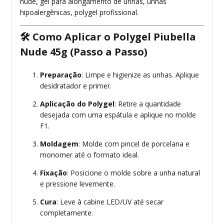
nude, gel para alongamento de unhas, unhas
hipoalergênicas, polygel profissional.
🛠️
Como Aplicar o Polygel Piubella
Nude 45g (Passo a Passo)
Preparação
: Limpe e higienize as unhas. Aplique
desidratador e primer.
Aplicação do Polygel
: Retire a quantidade
desejada com uma espátula e aplique no molde
F1.
Moldagem
: Molde com pincel de porcelana e
monomer até o formato ideal.
Fixação
: Posicione o molde sobre a unha natural
e pressione levemente.
Cura
: Leve à cabine LED/UV até secar
completamente.