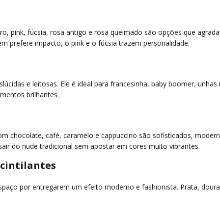
o, pink, fúcsia, rosa antigo e rosa queimado são opções que agrada
em prefere impacto, o pink e o fúcsia trazem personalidade.
lúcidas e leitosas. Ele é ideal para francesinha, baby boomer, unha
entos brilhantes.
rom chocolate, café, caramelo e cappuccino são sofisticados, mode
air do nude tradicional sem apostar em cores muito vibrantes.
cintilantes
o por entregarem um efeito moderno e fashionista. Prata, dourado,