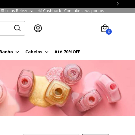
🛒 Lojas Belezeira
🤑 Cashback - Consulte seus pontos
Cadastre-se
|
Fazer login
0
 Banho
Cabelos
Até 70%OFF