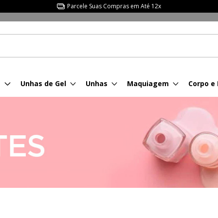
Parcele Suas Compras em Até 12x
s
Unhas de Gel
Unhas
Maquiagem
Corpo e