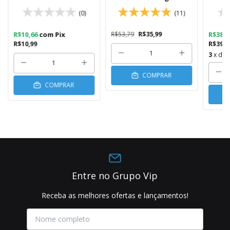
(0)
(11)
R$10,66
com
Pix
R$53,79
R$35,99
R$383
R$10,99
R$394,
3
x de
COMPRAR
COMPRAR
Entre no Grupo Vip
Receba as melhores ofertas e lançamentos!