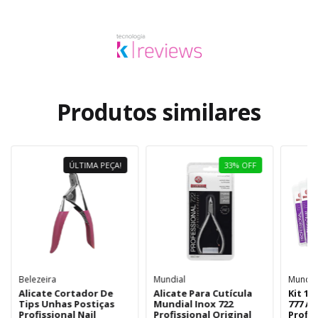
Produtos similares
ÚLTIMA PEÇA!
33
%
OFF
Belezeira
Mundial
Mundia
Alicate Cortador De
Alicate Para Cutícula
Kit 10
Tips Unhas Postiças
Mundial Inox 722
777 Aç
Profissional Nail
Profissional Original
Profis