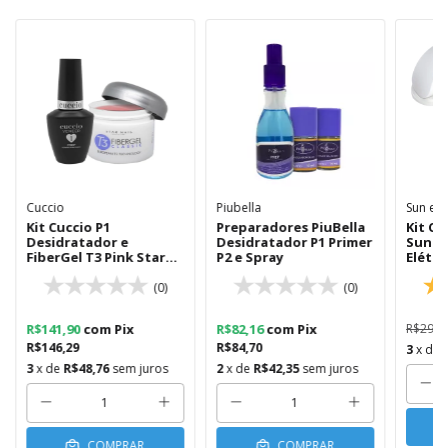
Cuccio
Piubella
Sun e S
Kit Cuccio P1
Preparadores PiuBella
Kit C
Desidratador e
Desidratador P1 Primer
Sun5 
FiberGel T3 Pink Star
P2 e Spray
Elétri
Nail 28gr
Dril
(0)
(0)
R$141,90
com
Pix
R$82,16
com
Pix
R$295,
R$146,29
R$84,70
3
x de
3
x de
R$48,76
sem juros
2
x de
R$42,35
sem juros
COMPRAR
COMPRAR