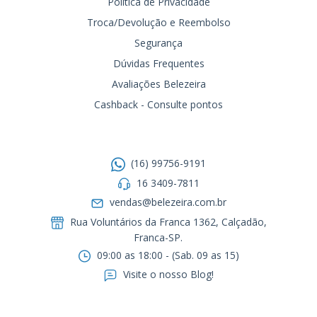
Política de Privacidade
Troca/Devolução e Reembolso
Segurança
Dúvidas Frequentes
Avaliações Belezeira
Cashback - Consulte pontos
Entre em contato
(16) 99756-9191
16 3409-7811
vendas@belezeira.com.br
Rua Voluntários da Franca 1362, Calçadão,
Franca-SP.ㅤㅤㅤㅤㅤㅤㅤㅤㅤㅤㅤ
09:00 as 18:00 - (Sab. 09 as 15)
Visite o nosso Blog!
Formas de pagamento