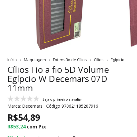
Início
Maquiagem
Extensão de Cílios
Cílios
Egípicio
Cílios Fio a fio 5D Volume
Egípcio W Decemars 07D
11mm
Seja o primeiro a avaliar
Marca:
Decemars
Código
970621185207916
R$54,89
R$53,24
com
Pix