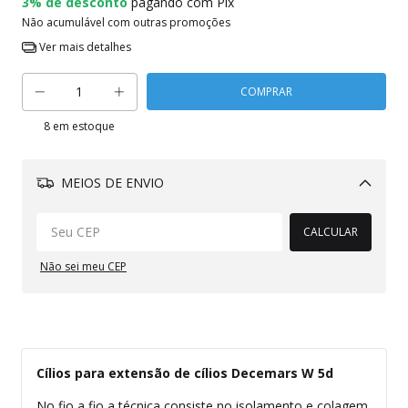
3% de desconto
pagando com Pix
Não acumulável com outras promoções
Ver mais detalhes
8
em estoque
MEIOS DE ENVIO
Alterar CEP
CALCULAR
Não sei meu CEP
Cílios para extensão de cílios Decemars W 5d
No fio a fio a técnica consiste no isolamento e colagem