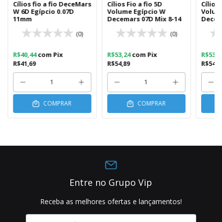
Cílios fio a fio DeceMars
Cílios Fio a fio 5D
Cílios 
W 6D Egípcio 0.07D
Volume Egípcio W
Volum
11mm
Decemars 07D Mix 8-14
Decem
(0)
(0)
R$40,44
com
Pix
R$53,24
com
Pix
R$53,
R$41,69
R$54,89
R$54,8
COMPRAR
COMPRAR
Entre no Grupo Vip
Receba as melhores ofertas e lançamentos!