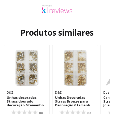
Produtos similares
D&Z
D&Z
Dez
Unhas decoradas
Unhas Decoradas
Canet
Strass dourado
Strass Bronze para
Strass
decoração 6 tamanhos
Decoração 6 tamanhos
Joias 
BZ03
BZ07
(0)
(0)