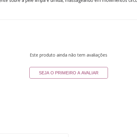
ciente sobre a pele limpa e úmida, massageando em movimentos cir
Este produto ainda não tem avaliações
SEJA O PRIMEIRO A AVALIAR