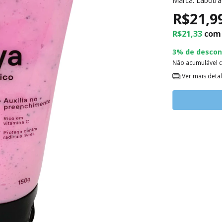
Marca:
Labotra
R$21,9
R$21,33
com
3% de descon
Não acumulável 
Ver mais deta