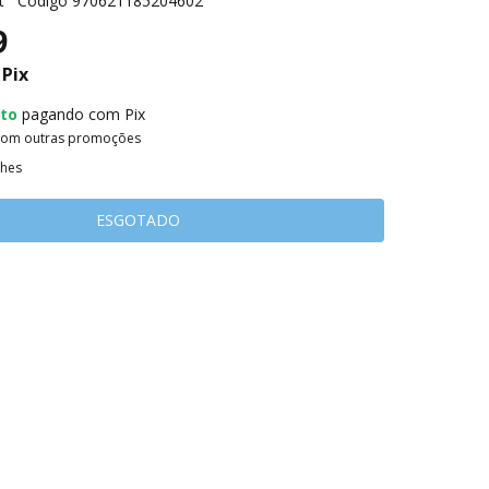
t
Código
970621185204602
9
Pix
to
pagando com Pix
com outras promoções
lhes