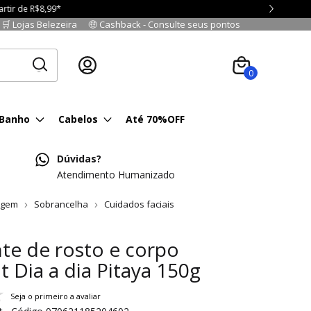
🛒 Lojas Belezeira
🤑 Cashback - Consulte seus pontos
Cadastre-se
|
Fazer login
0
 Banho
Cabelos
Até 70%OFF
Dúvidas?
Atendimento Humanizado
agem
Sobrancelha
Cuidados faciais
nte de rosto e corpo
t Dia a dia Pitaya 150g
Seja o primeiro a avaliar