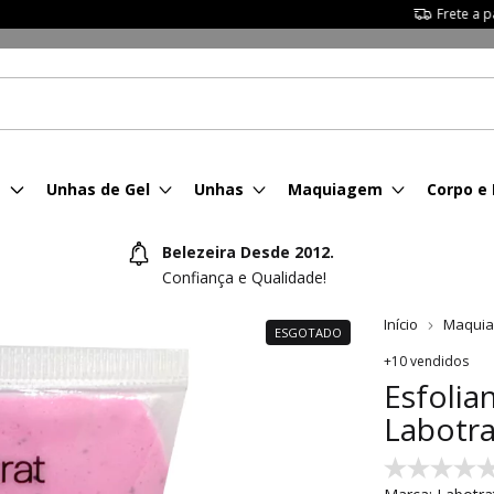
Frete a partir de R$8,99*
s
Unhas de Gel
Unhas
Maquiagem
Corpo e
Belezeira Desde 2012.
Confiança e Qualidade!
Início
Maqui
ESGOTADO
+10 vendidos
Esfolia
Labotra