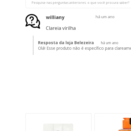
williany
há um ano
Clareia virilha
Resposta da loja Belezeira
há um ano
Olá! Esse produto não é específico para clarea
SGOTADO