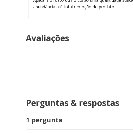
Aplicar no rosto ou no corpo uma quantidade sufi
abundância até total remoção do produto.
Avaliações
Perguntas & respostas
1 pergunta