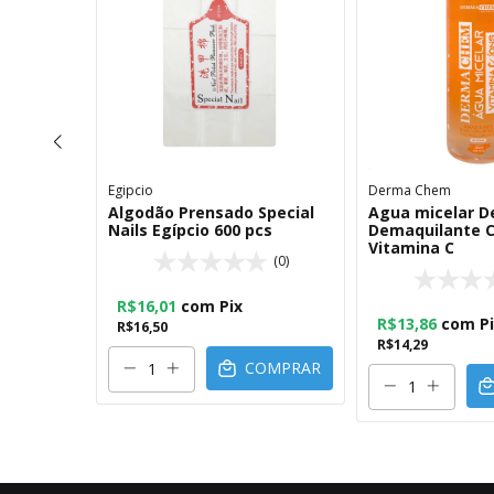
Egipcio
Derma Chem
o e Corpo
Algodão Prensado Special
Agua micelar 
 Maracujá
Nails Egípcio 600 pcs
Demaquilante C
Vitamina C
(0)
(0)
R$16,01
com
Pix
R$13,86
com
P
R$16,50
O
R$14,29
COMPRAR