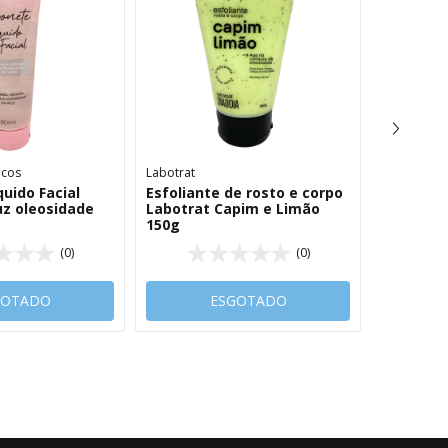
icos
Labotrat
Isacare
uido Facial
Esfoliante de rosto e corpo
Protetor 
z oleosidade
Labotrat Capim e Limão
Hidrata 
150g
Cereja
(0)
(0)
GOTADO
ESGOTADO