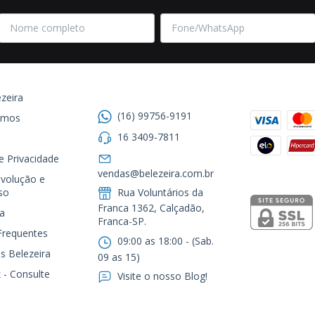
Entre em contato
Formas de
zeira
(16) 99756-9191
omos
16 3409-7811
de Privacidade
Segurança
vendas@belezeira.com.br
volução e
so
Rua Voluntários da
Franca 1362, Calçadão,
a
Franca-SP.ㅤㅤㅤㅤㅤㅤㅤㅤㅤㅤㅤ
Frequentes
09:00 as 18:00 - (Sab.
s Belezeira
09 as 15)
 - Consulte
Visite o nosso Blog!