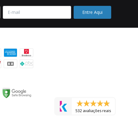
 pagamento
532 avaliações reais