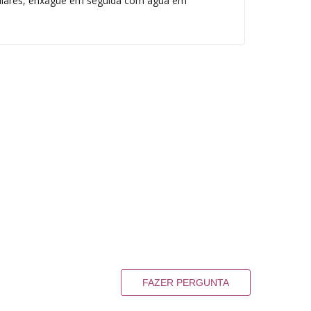
culares, enxague em seguida com água em
FAZER PERGUNTA