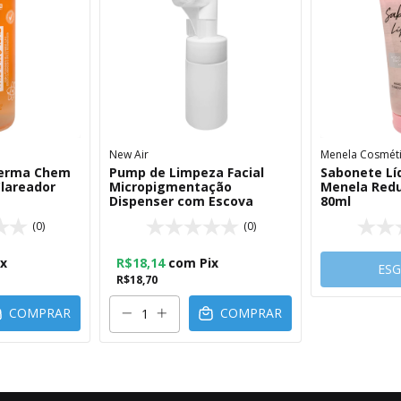
New Air
Menela Cosmét
Derma Chem
Pump de Limpeza Facial
Sabonete Líq
lareador
Micropigmentação
Menela Redu
Dispenser com Escova
80ml
(0)
(0)
ix
R$18,14
com
Pix
ES
R$18,70
COMPRAR
COMPRAR