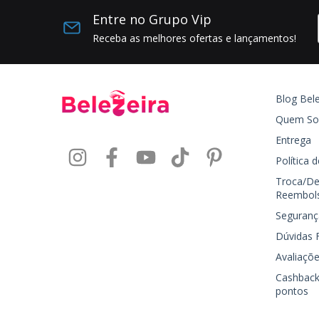
Entre no Grupo Vip
Receba as melhores ofertas e lançamentos!
Blog Bele
Quem S
Entrega
Política 
Troca/De
Reembol
Seguranç
Dúvidas 
Avaliaçõe
Cashback
pontos