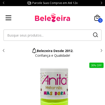
Parcele Suas Compras em Até 12x
0
Belezeira Desde 2012.
Confiança e Qualidade!
30
%
OFF