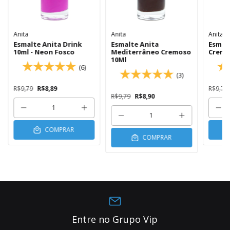
Anita
Anita
Anita
Esmalte Anita Drink
Esmalte Anita
Esmal
10ml - Neon Fosco
Mediterrâneo Cremoso
Cremo
10Ml
(6)
(3)
R$9,79
R$8,89
R$9,79
R$9,79
R$8,90
COMPRAR
COMPRAR
Entre no Grupo Vip