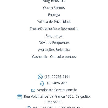
Blog Belezeira
Quem Somos
Entrega
Política de Privacidade
Troca/Devolução e Reembolso
Segurança
Dúvidas Frequentes
Avaliações Belezeira
Cashback - Consulte pontos
Entre em contato
(16) 99756-9191
16 3409-7811
vendas@belezeira.com.br
Rua Voluntários da Franca 1362, Calçadão,
Franca-SP.ㅤㅤㅤㅤㅤㅤㅤㅤㅤㅤㅤ
09:00 as 18:00 - (Sab. 09 as 15)