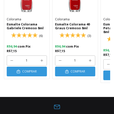
Colorama
Colorama
Color
Esmalte Colorama
Esmalte Colorama 40
Esmal
Gabriele Cremoso 8ml
Graus Cremoso 8ml
Petal
8ml
(6)
(3)
R$6,94
com
Pix
R$6,94
com
Pix
R$6,9
R$7,15
R$7,15
R$7,15
COMPRAR
COMPRAR