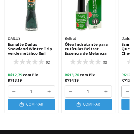
DAILUS
Beltrat
Dailus
Esmalte Dailus
Óleo hidratante para
Esmal
Snowland Winter Trip
cutículas Beltrat
Queri
verde metálico 8ml
Essencia de Melancia
Chees
goiab
(0)
(0)
R$12,79
com
Pix
R$13,76
com
Pix
R$12,
R$13,19
R$14,19
R$13,1
COMPRAR
COMPRAR