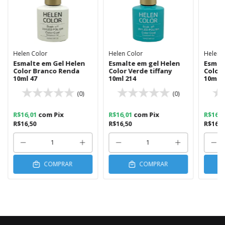
Helen Color
Helen Color
Helen 
Esmalte em Gel Helen
Esmalte em gel Helen
Esmal
Color Branco Renda
Color Verde tiffany
Color
10ml 47
10ml 214
10ml 1
(0)
(0)
R$16,01
com
Pix
R$16,01
com
Pix
R$16,
R$16,50
R$16,50
R$16,5
COMPRAR
COMPRAR