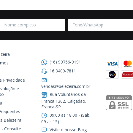
Entre em contato
Formas de
zeira
(16) 99756-9191
omos
16 3409-7811
de Privacidade
Segurança
vendas@belezeira.com.br
volução e
so
Rua Voluntários da
Franca 1362, Calçadão,
a
Franca-SP.ㅤㅤㅤㅤㅤㅤㅤㅤㅤㅤㅤ
Frequentes
09:00 as 18:00 - (Sab.
s Belezeira
09 as 15)
 - Consulte
Visite o nosso Blog!