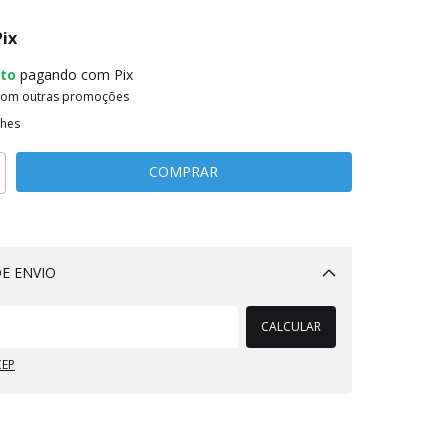
Pix
to
pagando com Pix
com outras promoções
lhes
E ENVIO
Alterar CEP
CALCULAR
CEP