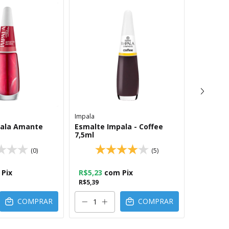
Impala
Impala
pala Amante
Esmalte Impala - Coffee
Esmalte 
7,5ml
7,5ml
(0)
(5)
Pix
R$5,23
com
Pix
R$5,23
R$5,39
R$5,39
COMPRAR
COMPRAR