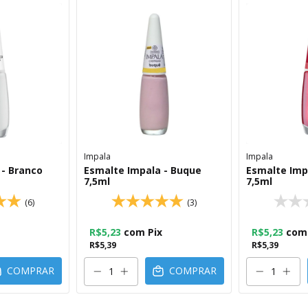
Impala
Impala
 - Branco
Esmalte Impala - Buque
Esmalte Im
7,5ml
7,5ml
(6)
(3)
R$5,23
com
Pix
R$5,23
com
R$5,39
R$5,39
COMPRAR
COMPRAR