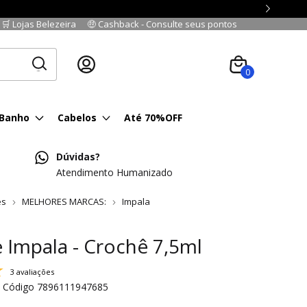
🛒 Lojas Belezeira
🤑 Cashback - Consulte seus pontos
Cadastre-se
|
Fazer login
0
 Banho
Cabelos
Até 70%OFF
Dúvidas?
Atendimento Humanizado
es
MELHORES MARCAS:
Impala
 Impala - Crochê 7,5ml
3 avaliações
Código
7896111947685