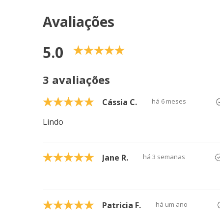
Avaliações
5.0
3 avaliações
Cássia C.
há 6 meses
Lindo
Jane R.
há 3 semanas
Patricia F.
há um ano