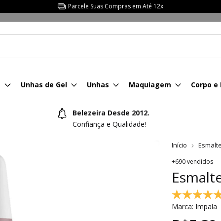
Parcele Suas Compras em Até 12x
s
Unhas de Gel
Unhas
Maquiagem
Corpo e
Belezeira Desde 2012.
Confiança e Qualidade!
Início
Esmalt
+690 vendidos
Esmalte
Marca:
Impala