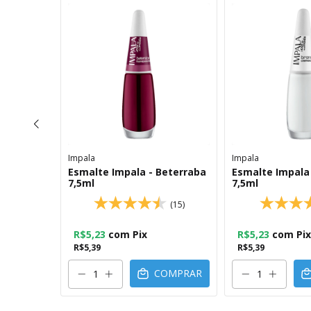
Impala
Impala
Dengo
Esmalte Impala - Beterraba
Esmalte Impala
7,5ml
7,5ml
(2)
(15)
R$5,23
com
Pix
R$5,23
com
Pix
R$5,39
R$5,39
OMPRAR
COMPRAR