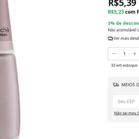
R$5,39
R$5,23
com
3% de descon
Não acumulável 
Ver mais deta
33
em estoque
MEIOS D
Não sei meu 