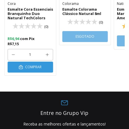
Cora
Colorama
Nati C
Esmalte Cora Essenciais
Esmalte Colorama
Esmal
Branquinho Duo
Clássico Natural 8ml
Marsa
Natural TechColors
Ameix
(0)
(0)
ESGOTADO
R$6,94
com
Pix
R$7,15
COMPRAR
Entre no Grupo Vip
Receba as melhores ofertas e lançamentos!