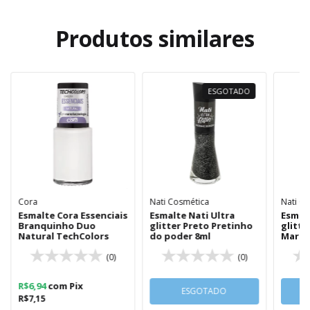
Produtos similares
ESGOTADO
Cora
Nati Cosmética
Nati C
Esmalte Cora Essenciais
Esmalte Nati Ultra
Esmalt
Branquinho Duo
glitter Preto Pretinho
glitte
Natural TechColors
do poder 8ml
Marav
(0)
(0)
R$6,94
com
Pix
ESGOTADO
R$7,15