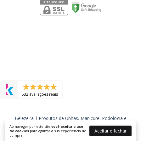
532 avaliações reais
Belezeira | Produtos de Unhas, Manicure, Podologia e
Cosmeticos
Ao navegar por este site
você aceita o uso
Aceitar e fechar
de cookies
para agilizar a sua experiência de
©2026. BELEZEIRA - J R TORRES COSMETICOS LTDA - 24577725000105.
compra.
Todos os direitos reservados.