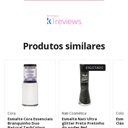
Produtos similares
ESGOTADO
Cora
Nati Cosmética
Color
Esmalte Cora Essenciais
Esmalte Nati Ultra
Esmal
Branquinho Duo
glitter Preto Pretinho
Clássi
Natural TechColors
do poder 8ml