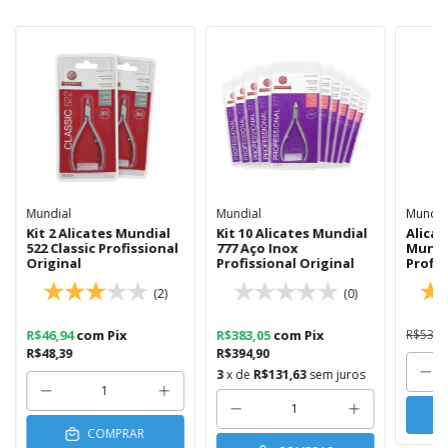
Mundial
Mundial
Mundia
Kit 2 Alicates Mundial
Kit 10 Alicates Mundial
Alicat
522 Classic Profissional
777 Aço Inox
Mundi
Original
Profissional Original
Profis
(2)
(0)
R$46,94
com
Pix
R$383,05
com
Pix
R$53,7
R$48,39
R$394,90
3
x de
R$131,63
sem juros
COMPRAR