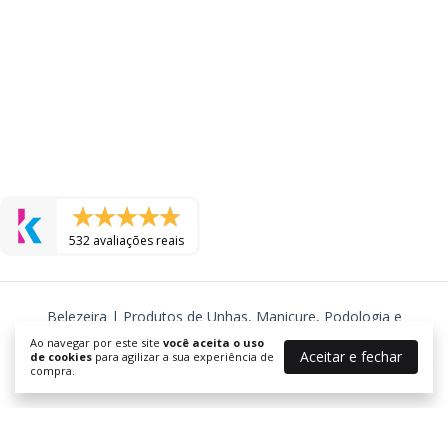
532 avaliações reais
Belezeira | Produtos de Unhas, Manicure, Podologia e
Cosmeticos
Ao navegar por este site
você aceita o uso
Aceitar e fechar
©2026. BELEZEIRA - J R TORRES COSMETICOS LTDA - 24577725000105.
de cookies
para agilizar a sua experiência de
compra.
Todos os direitos reservados.