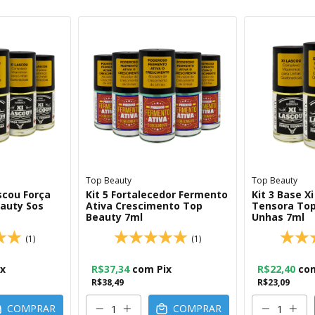
Top Beauty
Top Beauty
ascou Força
Kit 5 Fortalecedor Fermento
Kit 3 Base X
auty Sos
Ativa Crescimento Top
Tensora Top
Beauty 7ml
Unhas 7ml
(1)
(1)
ix
R$37,34
com
Pix
R$22,40
co
R$38,49
R$23,09
COMPRAR
COMPRAR