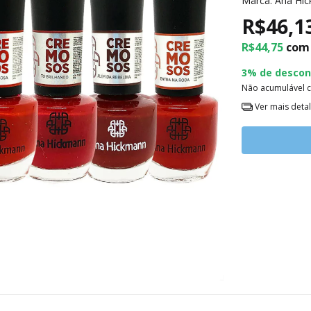
Marca:
Ana Hi
R$46,1
R$44,75
com
3% de descon
Não acumulável 
Ver mais deta