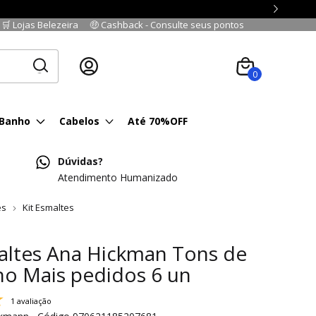
🛒 Lojas Belezeira
🤑 Cashback - Consulte seus pontos
Cadastre-se
|
Fazer login
0
 Banho
Cabelos
Até 70%OFF
Dúvidas?
Atendimento Humanizado
es
Kit Esmaltes
altes Ana Hickman Tons de
o Mais pedidos 6 un
1 avaliação