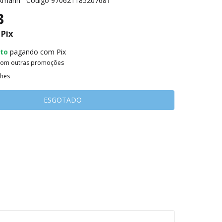
ckmann
Código
970621185207681
3
Pix
to
pagando com Pix
com outras promoções
lhes