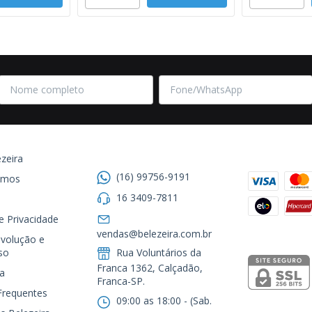
Entre em contato
Formas de
zeira
(16) 99756-9191
omos
16 3409-7811
de Privacidade
Segurança
vendas@belezeira.com.br
volução e
so
Rua Voluntários da
Franca 1362, Calçadão,
a
Franca-SP.ㅤㅤㅤㅤㅤㅤㅤㅤㅤㅤㅤ
Frequentes
09:00 as 18:00 - (Sab.