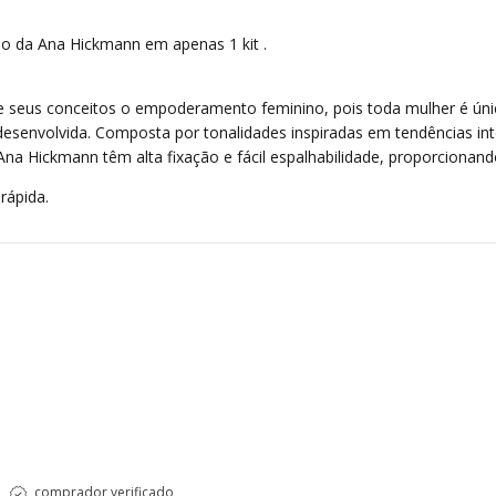
o da Ana Hickmann em apenas 1 kit .
eus conceitos o empoderamento feminino, pois toda mulher é única 
 desenvolvida. Composta por tonalidades inspiradas em tendências in
na Hickmann têm alta fixação e fácil espalhabilidade, proporcionando 
rápida.
comprador verificado