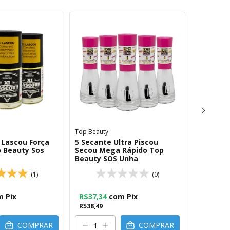
Top Beauty
Top Beauty
i Lascou Força
5 Secante Ultra Piscou
Kit 4 Ba
 Beauty Sos
Secou Mega Rápido Top
Endurece
Beauty SOS Unha
SOS Unh
(1)
(0)
m
Pix
R$37,34
com
Pix
R$29,87
R$38,49
R$30,79
COMPRAR
COMPRAR