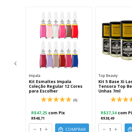
Impala
Top Beauty
o
Kit Esmaltes Impala
Kit 5 Base Xi L
l Top
Coleção Regular 12 Cores
Tensora Top Be
para Escolher
Unhas 7ml
(4)
(6)
R$47,25
com
Pix
R$37,34
com
P
R$48,71
R$38,49
OMPRAR
COMPRAR