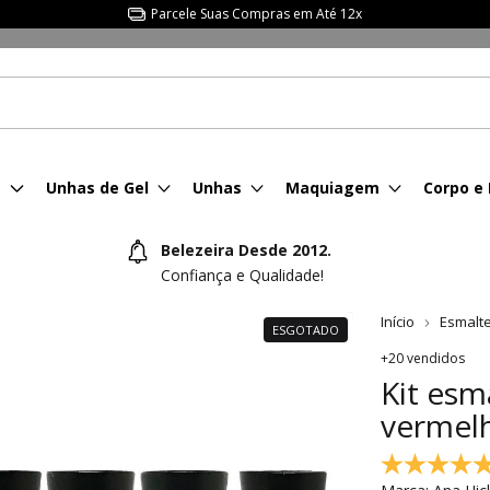
Parcele Suas Compras em Até 12x
s
Unhas de Gel
Unhas
Maquiagem
Corpo e
Belezeira Desde 2012.
Confiança e Qualidade!
Início
Esmalt
ESGOTADO
+20 vendidos
Kit esm
vermelh