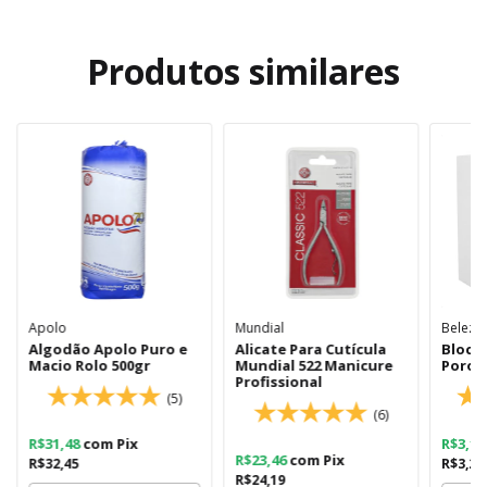
Produtos similares
Apolo
Mundial
Belezei
Algodão Apolo Puro e
Alicate Para Cutícula
Bloco
Macio Rolo 500gr
Mundial 522 Manicure
Poros
Profissional
(5)
(6)
R$31,48
com
Pix
R$3,1
R$23,46
com
Pix
R$32,45
R$3,29
R$24,19