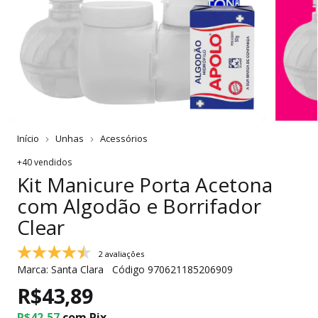
Início
Unhas
Acessórios
+40 vendidos
Kit Manicure Porta Acetona
com Algodão e Borrifador
Clear
2 avaliações
Marca:
Santa Clara
Código
970621185206909
R$43,89
R$42,57
com
Pix