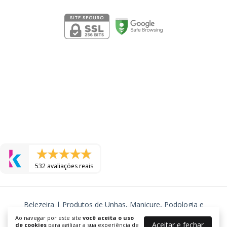
532 avaliações reais
Belezeira | Produtos de Unhas, Manicure, Podologia e
Cosmeticos
Ao navegar por este site
você aceita o uso
Aceitar e fechar
de cookies
para agilizar a sua experiência de
©2026. BELEZEIRA - J R TORRES COSMETICOS LTDA - 24577725000105.