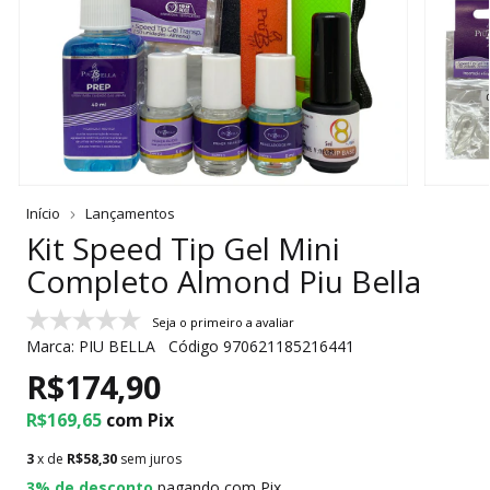
Início
Lançamentos
Kit Speed Tip Gel Mini
Completo Almond Piu Bella
Seja o primeiro a avaliar
Marca:
PIU BELLA
Código
970621185216441
R$174,90
R$169,65
com
Pix
3
x de
R$58,30
sem juros
3% de desconto
pagando com Pix