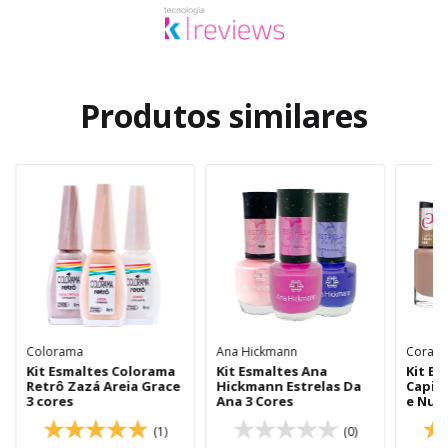
Produtos similares
Colorama
Ana Hickmann
Cora
Kit Esmaltes Colorama
Kit Esmaltes Ana
Kit Es
Retrô Zazá Areia Grace
Hickmann Estrelas Da
CapiV
3 cores
Ana 3 Cores
e Nude
(1)
(0)