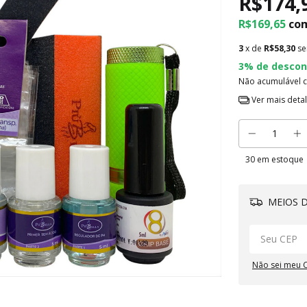
R$174,
R$169,65
co
3
x de
R$58,30
se
3% de descon
Não acumulável 
Ver mais deta
30
em estoque
MEIOS D
Não sei meu 