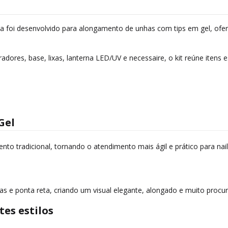
ella foi desenvolvido para alongamento de unhas com tips em gel, of
adores, base, lixas, lanterna LED/UV e necessaire, o kit reúne itens
Gel
to tradicional, tornando o atendimento mais ágil e prático para nail
das e ponta reta, criando um visual elegante, alongado e muito proc
es estilos