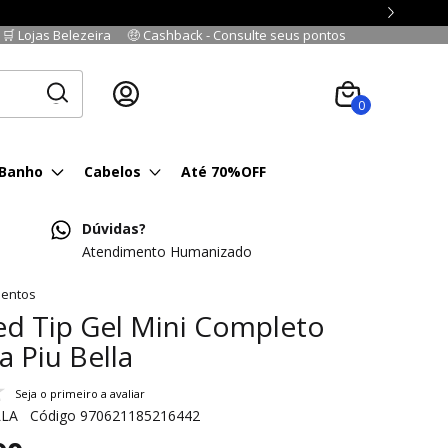
🛒 Lojas Belezeira
🤑 Cashback - Consulte seus pontos
Cadastre-se
|
Fazer login
0
 Banho
Cabelos
Até 70%OFF
Dúvidas?
Atendimento Humanizado
entos
ed Tip Gel Mini Completo
a Piu Bella
Seja o primeiro a avaliar
LLA
Código
970621185216442