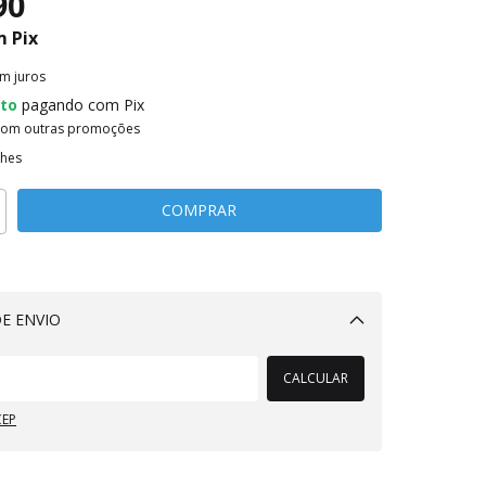
90
m
Pix
m juros
to
pagando com Pix
com outras promoções
lhes
E ENVIO
Alterar CEP
CALCULAR
CEP