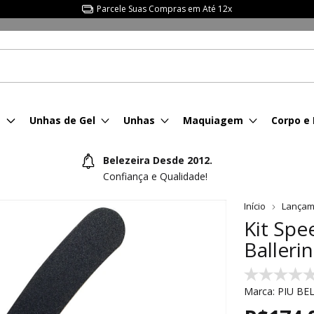
Parcele Suas Compras em Até 12x
s
Unhas de Gel
Unhas
Maquiagem
Corpo e
Belezeira Desde 2012.
Confiança e Qualidade!
Início
Lançam
Kit Spe
Ballerin
Marca:
PIU BE