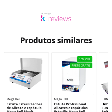
Produtos similares
15
%
OFF
FRETE GRÁTIS
Mega Bell
Mega Bell
Beltec
Estufa Esterilizadora
Estufa Profissional
Unhas
de Alicate e Espátula
Alicates e Espátulas
Sun5 
Mega Bell Bivolt
Esterilix Mega Bell
Beltec