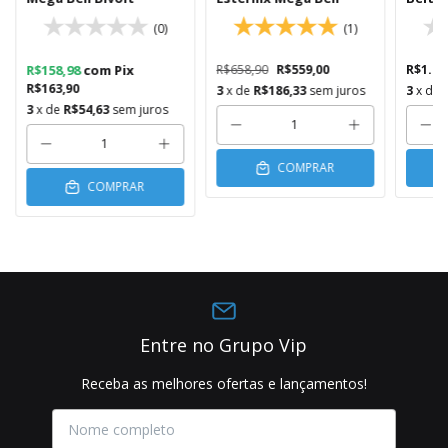
(0)
(1)
R$158,98
com
Pix
R$658,90
R$559,00
R$1.94
R$163,90
3
x de
R$186,33
sem juros
3
x de
3
x de
R$54,63
sem juros
COMPRAR
COMPRAR
Entre no Grupo Vip
Receba as melhores ofertas e lançamentos!