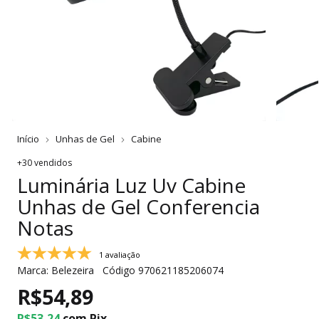
Início
Unhas de Gel
Cabine
+30 vendidos
Luminária Luz Uv Cabine
Unhas de Gel Conferencia
Notas
1 avaliação
Marca:
Belezeira
Código
970621185206074
R$54,89
R$53,24
com
Pix