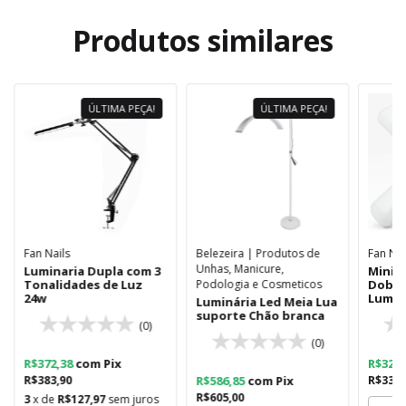
Produtos similares
ÚLTIMA PEÇA!
ÚLTIMA PEÇA!
Fan Nails
Belezeira | Produtos de
Fan Nai
Unhas, Manicure,
Luminaria Dupla com 3
Mini 
Tonalidades de Luz
Podologia e Cosmeticos
Dobráv
24w
Luminá
Luminária Led Meia Lua
suporte Chão branca
(0)
(0)
R$372,38
com
Pix
R$32,
R$383,90
R$586,85
com
Pix
R$33,0
R$605,00
3
x de
R$127,97
sem juros