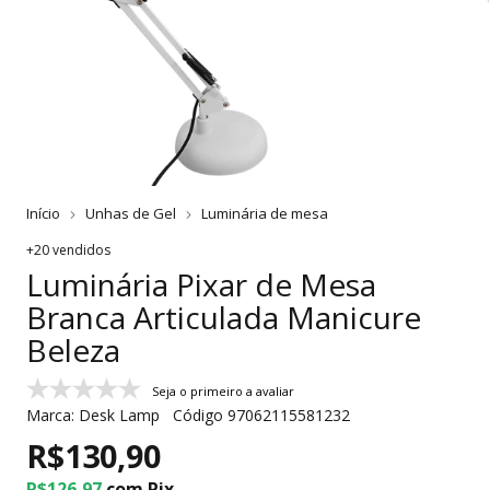
Início
Unhas de Gel
Luminária de mesa
+20 vendidos
Luminária Pixar de Mesa
Branca Articulada Manicure
Beleza
Seja o primeiro a avaliar
Marca:
Desk Lamp
Código
97062115581232
R$130,90
R$126,97
com
Pix