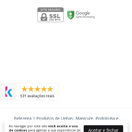
531 avaliações reais
Belezeira | Produtos de Unhas, Manicure, Podologia e
Cosmeticos
Ao navegar por este site
você aceita o uso
Aceitar e fechar
©2026. BELEZEIRA - J R TORRES COSMETICOS LTDA - 24577725000105.
de cookies
para agilizar a sua experiência de