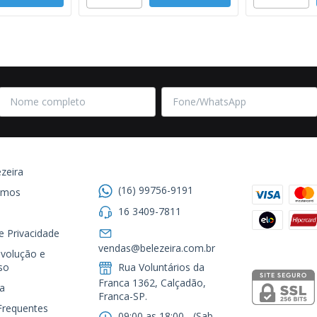
Entre em contato
Formas de
zeira
(16) 99756-9191
omos
16 3409-7811
de Privacidade
Segurança
vendas@belezeira.com.br
volução e
so
Rua Voluntários da
Franca 1362, Calçadão,
a
Franca-SP.ㅤㅤㅤㅤㅤㅤㅤㅤㅤㅤㅤ
Frequentes
09:00 as 18:00 - (Sab.