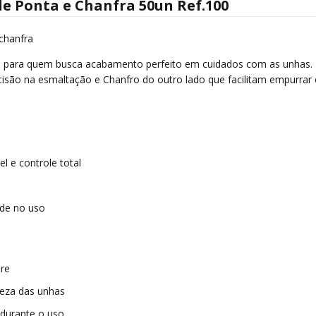
e Ponta e Chanfra 50un Ref.100
chanfra
al para quem busca acabamento perfeito em cuidados com as unhas. 
isão na esmaltação e Chanfro do outro lado que facilitam empurrar 
l e controle total
ade no uso
ure
mpeza das unhas
 durante o uso