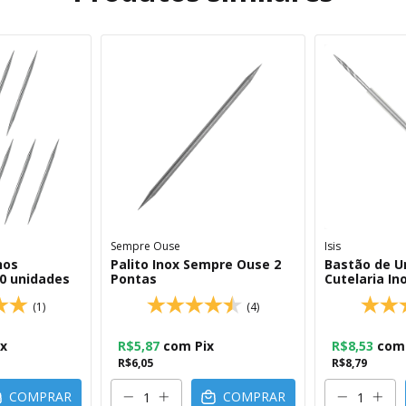
Sempre Ouse
Isis
nos
Palito Inox Sempre Ouse 2
Bastão de Un
10 unidades
Pontas
Cutelaria Ino
(1)
(4)
ix
R$5,87
com
Pix
R$8,53
com
R$6,05
R$8,79
COMPRAR
COMPRAR