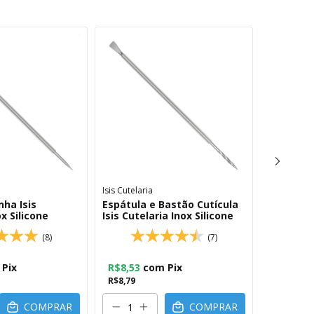
Isis Cutelaria
Pura Arte
ha Isis
Espátula e Bastão Cutícula
Palito Pu
x Silicone
Isis Cutelaria Inox Silicone
Duas Pon
129
(8)
(7)
Pix
R$8,53
com
Pix
R$42,68
R$8,79
R$44,00
COMPRAR
COMPRAR