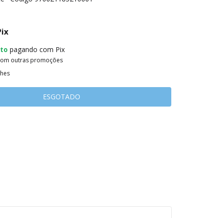
Pix
to
pagando com Pix
com outras promoções
lhes