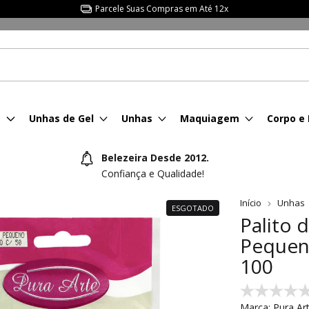
Consulte Frete p/ sua Região.
s
Unhas de Gel
Unhas
Maquiagem
Corpo e
Belezeira Desde 2012.
Confiança e Qualidade!
Início
Unhas
ESGOTADO
Palito 
Pequen
100
Marca:
Pura Ar