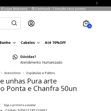
🛒 Lojas Belezeira
🤑 Cashback - Consulte seus pontos
Cadastre-se
|
Fazer login
0
 Banho
Cabelos
Até 70%OFF
Dúvidas?
Atendimento Humanizado
Acessórios
Espátulas e Palitos
de unhas Pura arte
o Ponta e Chanfra 50un
Seja o primeiro a avaliar
te
Código
970621185210661