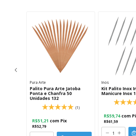
Pura Arte
Inos
o de Unha
Palito Pura Arte Jatoba
Kit Palito Inox I
Ponta e Chanfra 50
Manicure Inox 
Unidades 132
(2)
(1)
R$59,74
com
P
R$51,21
com
Pix
R$61,59
R$52,79
OMPRAR