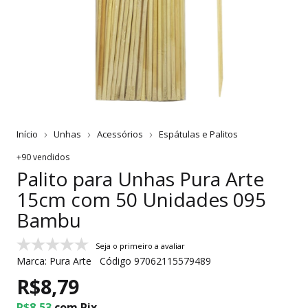
Início
Unhas
Acessórios
Espátulas e Palitos
+90 vendidos
Palito para Unhas Pura Arte
15cm com 50 Unidades 095
Bambu
Seja o primeiro a avaliar
Marca:
Pura Arte
Código
97062115579489
R$8,79
R$8,53
com
Pix