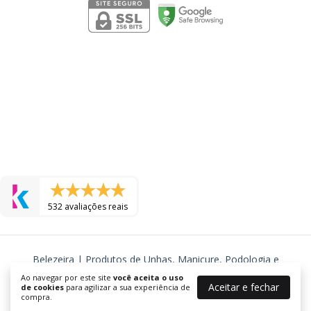
532 avaliações reais
Belezeira | Produtos de Unhas, Manicure, Podologia e
Cosmeticos
Ao navegar por este site
você aceita o uso
Aceitar e fechar
©2026. BELEZEIRA - J R TORRES COSMETICOS LTDA - 24577725000105.
de cookies
para agilizar a sua experiência de
compra.
Todos os direitos reservados.