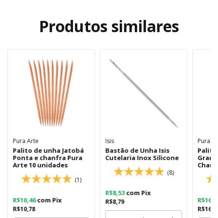
Produtos similares
Pura Arte
Isis
Pura Ar
Palito de unha Jatobá
Bastão de Unha Isis
Palit
Ponta e chanfra Pura
Cutelaria Inox Silicone
Grand
Arte 10 unidades
Chanf
(8)
(1)
R$8,53
com
Pix
R$10,46
com
Pix
R$16,
R$8,79
R$10,78
R$16,4