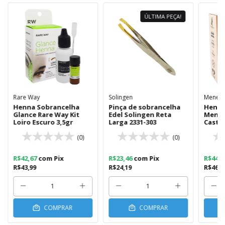
ÚLTIMA PEÇA!
Rare Way
Solingen
Menela
Henna Sobrancelha
Pinça de sobrancelha
Henna
Glance Rare Way Kit
Edel Solingen Reta
Menela
Loiro Escuro 3,5gr
Larga 2331-303
Casta
(0)
(0)
R$42,67
com
Pix
R$23,46
com
Pix
R$44,
R$43,99
R$24,19
R$46,0
COMPRAR
COMPRAR