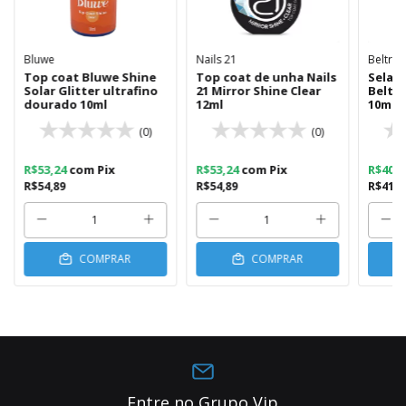
Bluwe
Nails 21
Beltrat
Top coat Bluwe Shine
Top coat de unha Nails
Selan
Solar Glitter ultrafino
21 Mirror Shine Clear
Beltra
dourado 10ml
12ml
10ml
(0)
(0)
R$53,24
com
Pix
R$53,24
com
Pix
R$40,
R$54,89
R$54,89
R$41,6
COMPRAR
COMPRAR
Entre no Grupo Vip