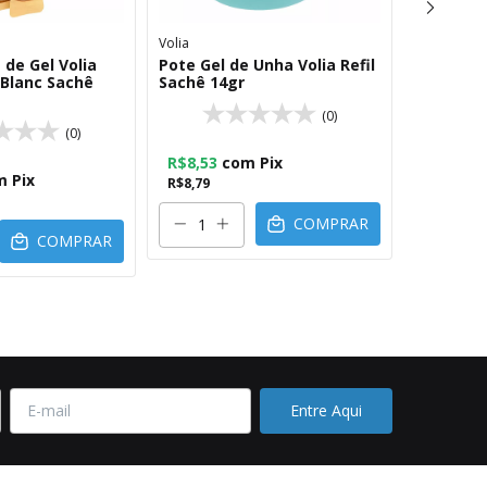
Volia
Volia
 de Gel Volia
Pote Gel de Unha Volia Refil
Gel VOLIA
c Blanc Sachê
Sachê 14gr
unhas de
(0)
(0)
R$8,53
com
Pix
R$35,10
m
Pix
R$8,79
R$36,19
COMPRAR
COMPRAR