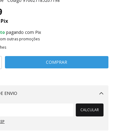
ve
Código
970621185207198
9
Pix
to
pagando com Pix
com outras promoções
lhes
E ENVIO
Alterar CEP
CALCULAR
CEP