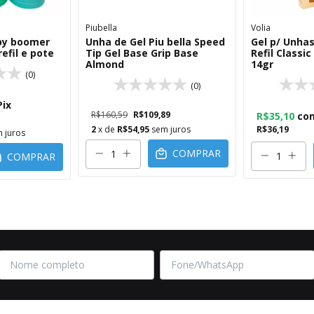
Piubella
Volia
aby boomer
Unha de Gel Piu bella Speed
Gel p/ Unhas
refil e pote
Tip Gel Base Grip Base
Refil Classi
Almond
14gr
(0)
(0)
Pix
R$160,59
R$109,89
R$35,10
co
2
x de
R$54,95
sem juros
R$36,19
 juros
COMPRAR
COMPRAR