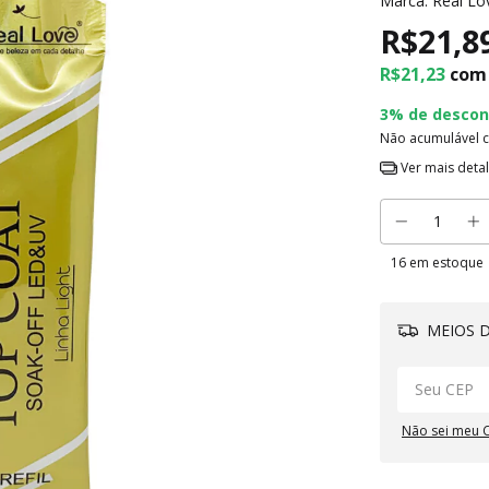
Marca:
Real Lo
R$21,8
R$21,23
com
3% de descon
Não acumulável 
Ver mais deta
16
em estoque
MEIOS D
Não sei meu 