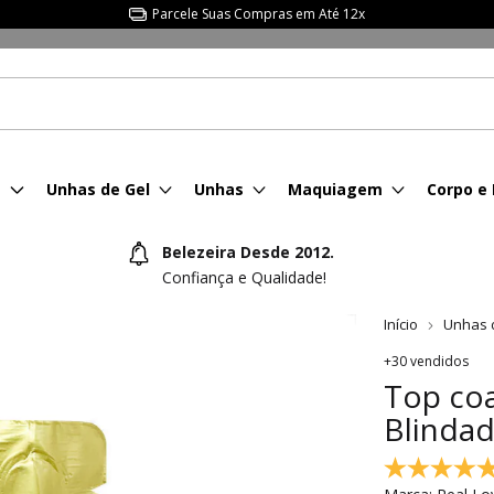
Parcele Suas Compras em Até 12x
s
Unhas de Gel
Unhas
Maquiagem
Corpo e
Belezeira Desde 2012.
Confiança e Qualidade!
Início
Unhas 
+30 vendidos
Top coa
Blinda