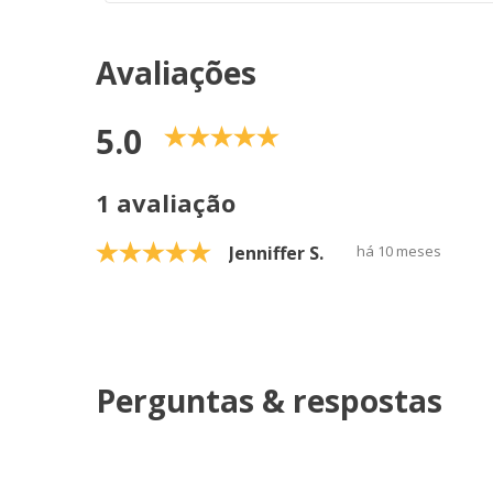
Avaliações
5.0
1 avaliação
Jenniffer S.
há 10 meses
Perguntas & respostas