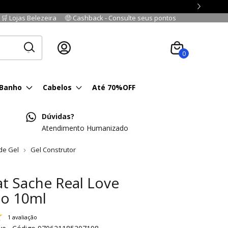
🛒 Lojas Belezeira
🤑 Cashback - Consulte seus pontos
Cadastre-se
|
Fazer login
0
 Banho
Cabelos
Até 70%OFF
Dúvidas?
Atendimento Humanizado
de Gel
Gel Construtor
t Sache Real Love
do 10ml
1 avaliação