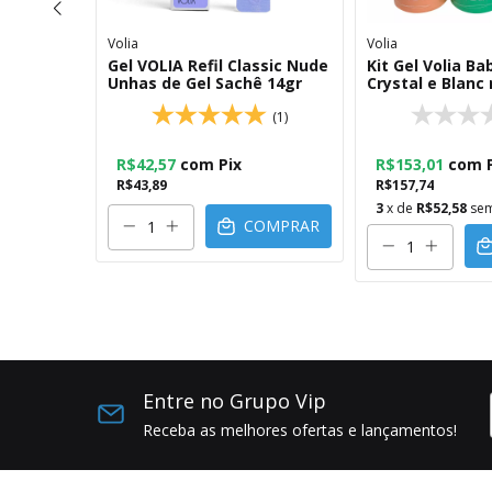
Volia
Volia
ssic
Gel VOLIA Refil Classic Nude
Kit Gel Volia B
el Sachê
Unhas de Gel Sachê 14gr
Crystal e Blanc 
(1)
(1)
R$42,57
com
Pix
R$153,01
com
R$43,89
R$157,74
3
x de
R$52,58
sem
COMPRAR
OMPRAR
Entre no Grupo Vip
Receba as melhores ofertas e lançamentos!