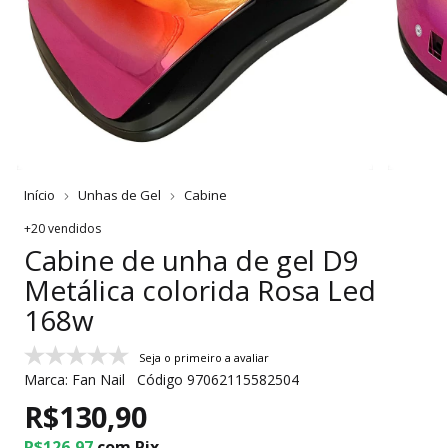
Início
Unhas de Gel
Cabine
+20 vendidos
Cabine de unha de gel D9
Metálica colorida Rosa Led
168w
Seja o primeiro a avaliar
Marca:
Fan Nail
Código
97062115582504
R$130,90
R$126,97
com
Pix