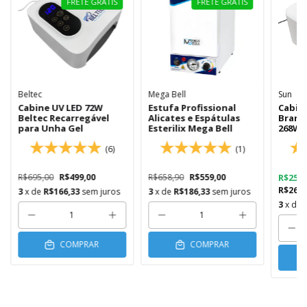
FRETE GRÁTIS
FRETE GRÁTIS
Beltec
Mega Bell
Sun
Cabine UV LED 72W
Estufa Profissional
Cabin
Beltec Recarregável
Alicates e Espátulas
Branc
para Unha Gel
Esterilix Mega Bell
268W
(6)
(1)
R$695,00
R$499,00
R$658,90
R$559,00
R$256
R$264,
3
x de
R$166,33
sem juros
3
x de
R$186,33
sem juros
3
x de
COMPRAR
COMPRAR