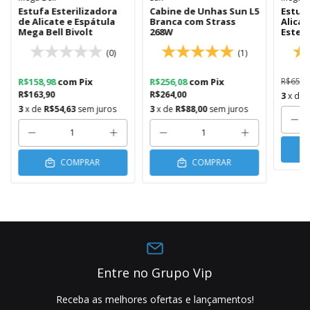
Estufa Esterilizadora
Cabine de Unhas Sun L5
Estufa
de Alicate e Espátula
Branca com Strass
Alicat
Mega Bell Bivolt
268W
Esteri
(0)
(1)
R$158,98
com
Pix
R$256,08
com
Pix
R$658,
R$163,90
R$264,00
3
x de
3
x de
R$54,63
sem juros
3
x de
R$88,00
sem juros
COMPRAR
COMPRAR
Entre no Grupo Vip
Receba as melhores ofertas e lançamentos!