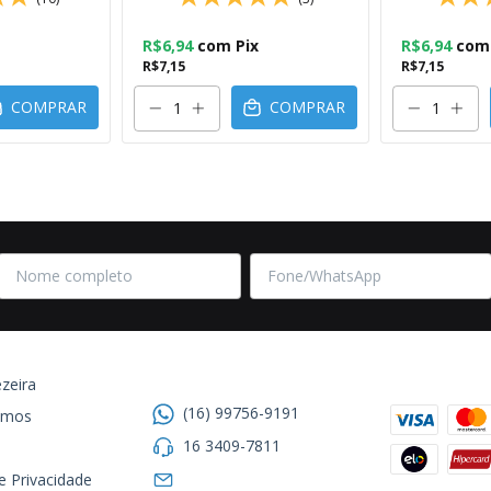
R$6,94
com
Pix
R$6,94
com
R$7,15
R$7,15
COMPRAR
COMPRAR
Entre em contato
Formas de
zeira
(16) 99756-9191
omos
16 3409-7811
de Privacidade