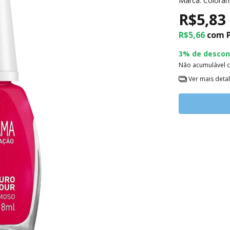
Marca:
Colora
R$5,83
R$5,66
com
3% de descon
Não acumulável 
Ver mais deta