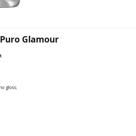
 Puro Glamour
R
o gloss;