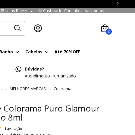
🛒 Lojas Belezeira
🤑 Cashback - Consulte seus pontos
Cadastre-se
|
Fazer login
0
 Banho
Cabelos
Até 70%OFF
Dúvidas?
Atendimento Humanizado
es
MELHORES MARCAS:
Colorama
e Colorama Puro Glamour
o 8ml
1 avaliação