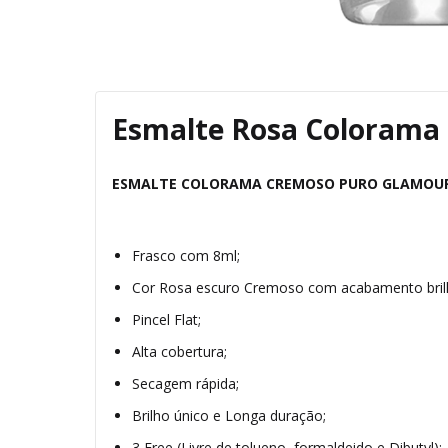
Esmalte Rosa Colorama
ESMALTE
COLORAMA
CREMOSO PURO GLAMOU
Frasco com 8ml;
Cor Rosa escuro Cremoso com acabamento brilh
Pincel Flat;
Alta cobertura;
Secagem rápida;
Brilho único e Longa duração;
3 Free (Livre de tolueno, formaldeido e Dibutyl);