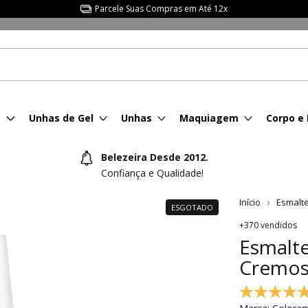
Parcele Suas Compras em Até 12x
s
Unhas de Gel
Unhas
Maquiagem
Corpo e
Belezeira Desde 2012.
Confiança e Qualidade!
Início
Esmalt
ESGOTADO
+370 vendidos
Esmalt
Cremos