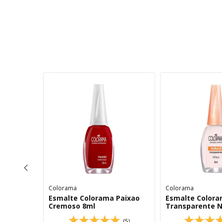
Colorama
Colorama
Chic
Esmalte Colorama Paixao
Esmalte Colora
Cremoso 8ml
Transparente N
(10)
(5)