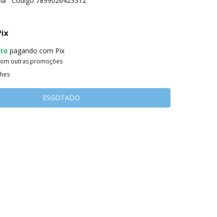
ma
Código
7899026423312
Pix
to
pagando com Pix
com outras promoções
lhes