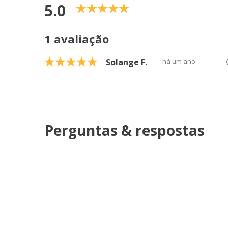
5.0
1 avaliação
Solange F.
há um ano
Perguntas & respostas