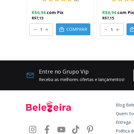
R$6,94
com
Pix
R$6,94
com
Pix
R$7,15
R$7,15
OMPRAR
COMPRAR
Entre no Grupo Vip
Receba as melhores ofertas e lançamentos!
Blog Bele
Quem S
Entrega
Política 