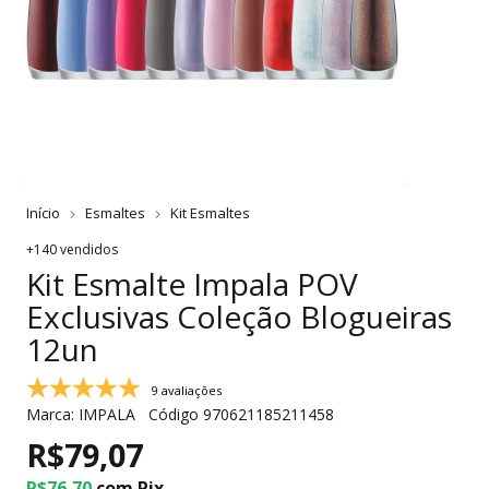
Início
Esmaltes
Kit Esmaltes
+140 vendidos
Kit Esmalte Impala POV
Exclusivas Coleção Blogueiras
12un
9 avaliações
Marca:
IMPALA
Código
970621185211458
R$79,07
R$76,70
com
Pix