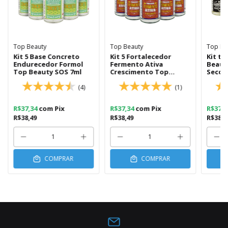
Top Beauty
Top Beauty
Top Be
Kit 5 Base Concreto
Kit 5 Fortalecedor
Kit t
Endurecedor Formol
Fermento Ativa
Beauty
Top Beauty SOS 7ml
Crescimento Top
Secou
Beauty 7ml
(4)
(1)
R$37,34
com
Pix
R$37,34
com
Pix
R$37,
R$38,49
R$38,49
R$38,4
COMPRAR
COMPRAR